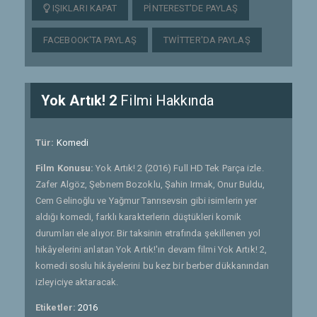
IŞIKLARI KAPAT
PINTEREST'DE PAYLAŞ
FACEBOOK'TA PAYLAŞ
TWITTER'DA PAYLAŞ
Yok Artık! 2
Filmi Hakkında
Tür:
Komedi
Film Konusu:
Yok Artık! 2 (2016) Full HD Tek Parça izle.
Zafer Algöz, Şebnem Bozoklu, Şahin Irmak, Onur Buldu,
Cem Gelinoğlu ve Yağmur Tanrısevsin gibi isimlerin yer
aldığı komedi, farklı karakterlerin düştükleri komik
durumları ele alıyor. Bir taksinin etrafında şekillenen yol
hikâyelerini anlatan Yok Artık!'ın devam filmi Yok Artık! 2,
komedi soslu hikâyelerini bu kez bir berber dükkanından
izleyiciye aktaracak.
Etiketler:
2016