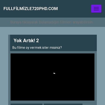
FULLFILMIZLE720PHD.COM
Toggl
naviga
Yok Artık! 2
Bu filme oy vermek ister misiniz?