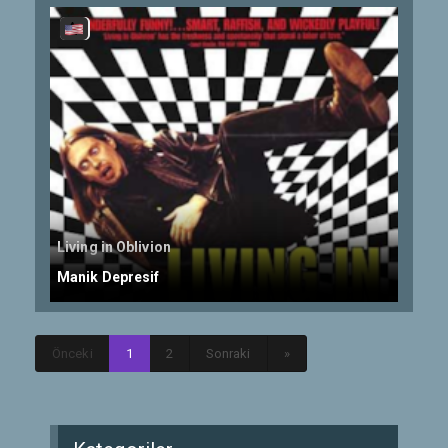
Living in Oblivion
Manik Depresif
Önceki
1
2
Sonraki
»