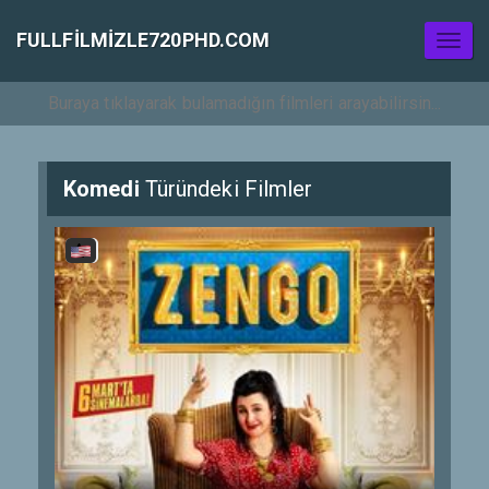
FULLFILMIZLE720PHD.COM
Toggl
naviga
Komedi
Türündeki Filmler