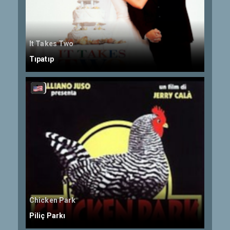
It Takes Two
Tıpatıp
Chicken Park
Piliç Parkı