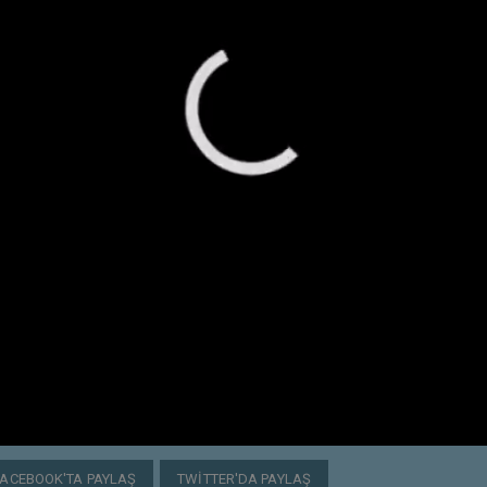
FACEBOOK'TA PAYLAŞ
TWITTER'DA PAYLAŞ