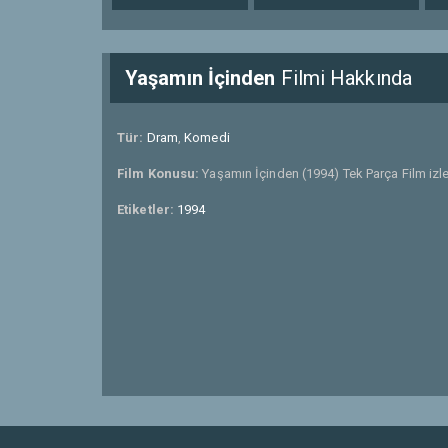
Yaşamın İçinden
Filmi Hakkında
Tür:
Dram
,
Komedi
Film Konusu:
Yaşamın İçinden (1994) Tek Parça Film izle
Etiketler:
1994