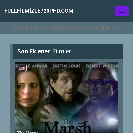
FULLFILMIZLE720PHD.COM
Toggl
naviga
Son Eklenen
Filmler