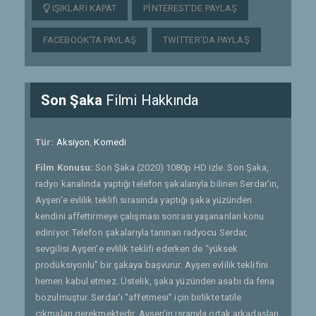
IŞIKLARI KAPAT
PINTEREST'DE PAYLAŞ
FACEBOOK'TA PAYLAŞ
TWITTER'DA PAYLAŞ
Son Şaka
Filmi Hakkında
Tür:
Aksiyon
,
Komedi
Film Konusu:
Son Şaka (2020) 1080p HD izle. Son Şaka,
radyo kanalında yaptığı telefon şakalarıyla bilinen Serdar'ın,
Ayşen'e evlilik teklifi sırasında yaptığı şaka yüzünden
kendini affettirmeye çalışması sonrası yaşananları konu
ediniyor. Telefon şakalarıyla tanınan radyocu Serdar,
sevgilisi Ayşen’e evlilik teklifi ederken de “yüksek
prodüksiyonlu” bir şakaya başvurur. Ayşen evlilik teklifini
hemen kabul etmez. Üstelik, şaka yüzünden asabı da fena
bozulmuştur. Serdar’ı “affetmesi” için birlikte tatile
çıkmaları gerekmektedir. Ayşen’in ısrarıyla ortak arkadaşları