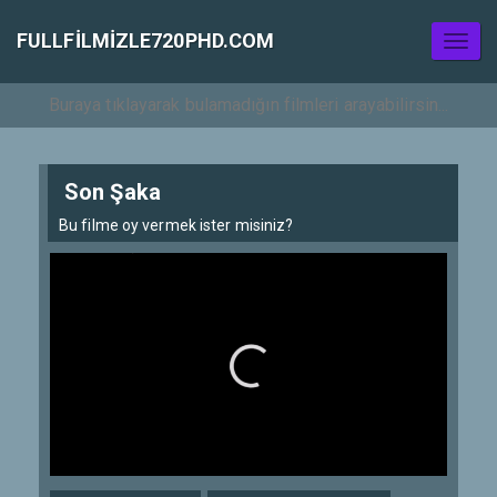
FULLFILMIZLE720PHD.COM
Toggl
naviga
Son Şaka
Bu filme oy vermek ister misiniz?