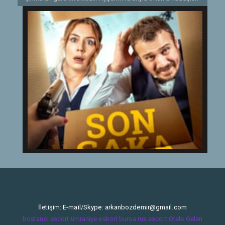
Yusuf’un da katıldığı bu yolculuk sırasında, üçlü; jandarma
komutanı, mafyatik Erol ve otel müdürü Derya’nın yer aldığı
karmaşık bir serüvenin ortasına düşer.
Etiketler:
2020
İletişim: E-mail/Skype:
arkanbozdemir@gmail.com
bostancı escort
ümraniye eskort
bursa rus escort
Otele Gelen