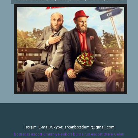
Trakyalı bir adam tahliye olur: Haspi. Haspi, görünüş
itibariyle Oflu Hoca'nın ikizi gibidir adeta. Gelgelelim
karakter olarak hiçbir ortak noktaları yoktur. Bu fiziksel
benzerlik, her iki adamın da başına macera ve kahkaha
yüklü belalar açacaktır.
Etiketler:
2018
İletişim: E-mail/Skype:
arkanbozdemir@gmail.com
bostancı escort
ümraniye eskort
bursa rus escort
Otele Gelen