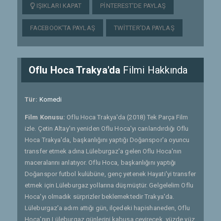
IŞIKLARI KAPAT
PINTEREST'DE PAYLAŞ
FACEBOOK'TA PAYLAŞ
TWITTER'DA PAYLAŞ
Oflu Hoca Trakya'da
Filmi Hakkında
Tür:
Komedi
Film Konusu:
Oflu Hoca Trakya'da (2018) Tek Parça Film
izle. Çetin Altay'ın yeniden Oflu Hoca'yı canlandırdığı Oflu
Hoca Trakya'da, başkanlığını yaptığı Doğanspor'a oyuncu
transfer etmek adına Lüleburgaz'a gelen Oflu Hoca'nın
maceralarını anlatıyor. Oflu Hoca, başkanlığını yaptığı
Doğanspor futbol kulübüne, genç yetenek Hayati'yi transfer
etmek için Lüleburgaz yollarına düşmüştür. Gelgelelim Oflu
Hoca'yı olmadık sürprizler beklemektedir Trakya'da.
Lüleburgaz'a adım attığı gün, ilçedeki hapishaneden, Oflu
Hoca'nın Lüleburgaz günlerini kabusa çevirecek, yüzde yüz