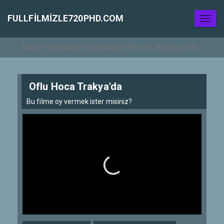
FULLFILMIZLE720PHD.COM
Toggl
naviga
Oflu Hoca Trakya'da
Bu filme oy vermek ister misiniz?