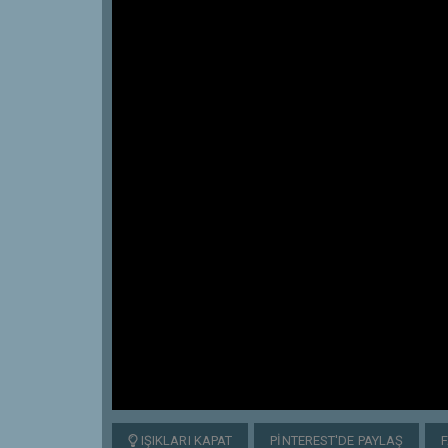
IŞIKLARI KAPAT
PINTEREST'DE PAYLAŞ