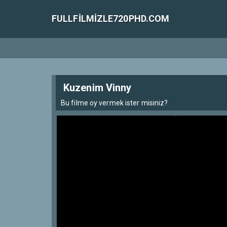
FULLFILMIZLE720PHD.COM
Kuzenim Vinny
Bu filme oy vermek ister misiniz?