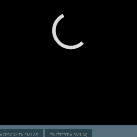
FACEBOOK'TA PAYLAŞ
TWITTER'DA PAYLAŞ