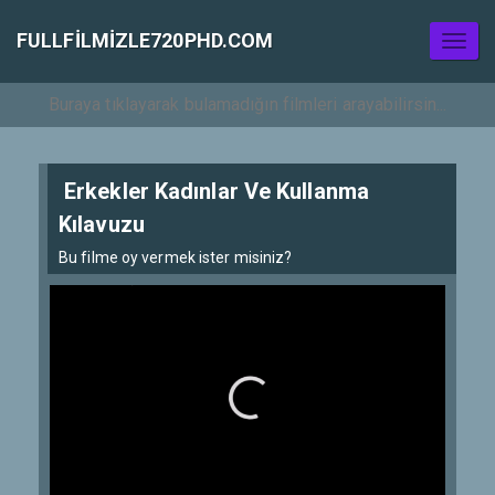
FULLFILMIZLE720PHD.COM
Toggl
naviga
Erkekler Kadınlar Ve Kullanma
Kılavuzu
Bu filme oy vermek ister misiniz?