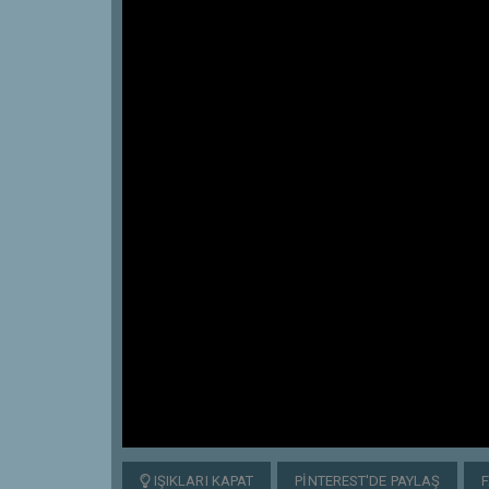
IŞIKLARI KAPAT
PINTEREST'DE PAYLAŞ