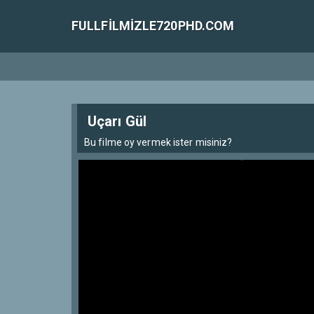
FULLFILMIZLE720PHD.COM
Uçarı Gül
Bu filme oy vermek ister misiniz?