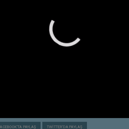
FACEBOOK'TA PAYLAŞ
TWITTER'DA PAYLAŞ