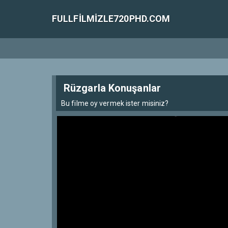
FULLFILMIZLE720PHD.COM
Rüzgarla Konuşanlar
Bu filme oy vermek ister misiniz?