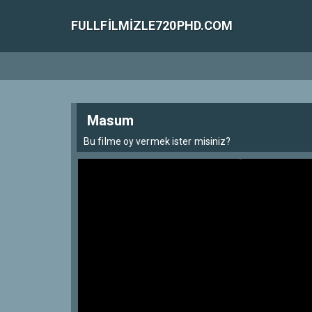
FULLFILMIZLE720PHD.COM
Masum
Bu filme oy vermek ister misiniz?