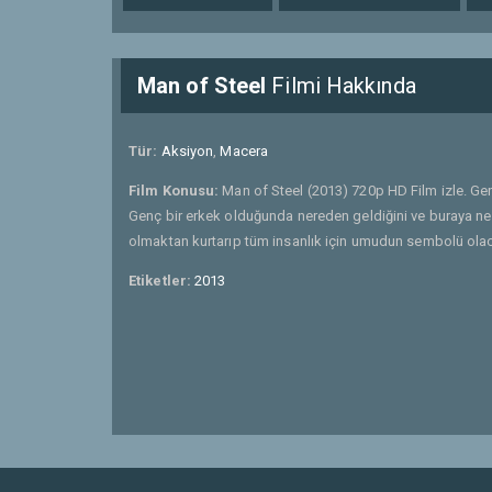
Man of Steel
Filmi Hakkında
Tür:
Aksiyon
,
Macera
Film Konusu:
Man of Steel (2013) 720p HD Film izle. Gen
Genç bir erkek olduğunda nereden geldiğini ve buraya ne 
olmaktan kurtarıp tüm insanlık için umudun sembolü ola
Etiketler:
2013