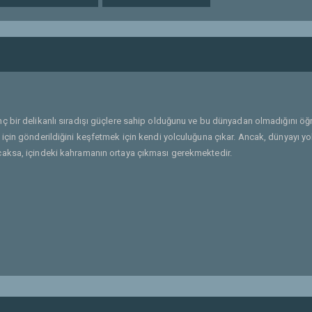
ç bir delikanlı sıradışı güçlere sahip olduğunu ve bu dünyadan olmadığını öğr
için gönderildiğini keşfetmek için kendi yolculuğuna çıkar. Ancak, dünyayı y
caksa, içindeki kahramanın ortaya çıkması gerekmektedir.