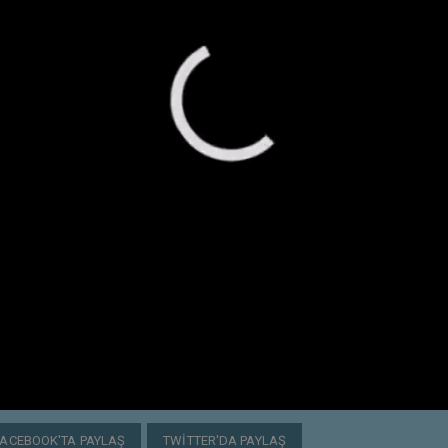
FACEBOOK'TA PAYLAŞ
TWITTER'DA PAYLAŞ