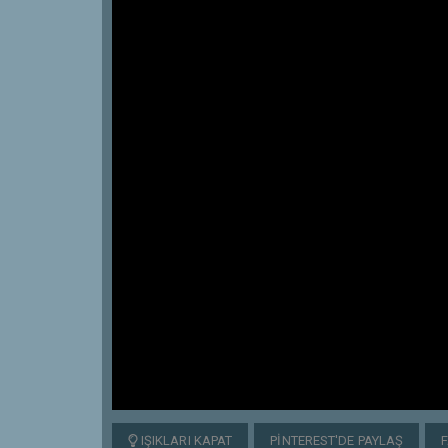
IŞIKLARI KAPAT
PINTEREST'DE PAYLAŞ