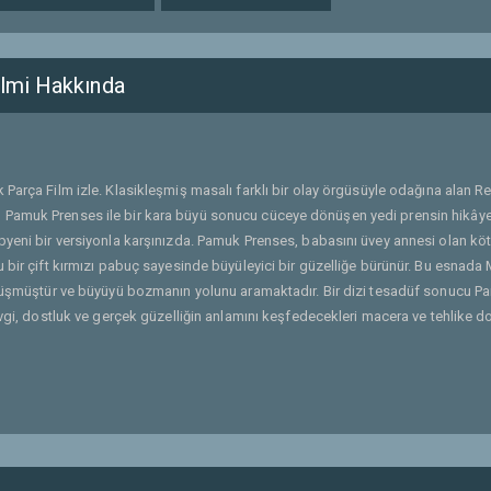
lmi Hakkında
 Parça Film izle. Klasikleşmiş masalı farklı bir olay örgüsüyle odağına alan R
 Pamuk Prenses ile bir kara büyü sonucu cüceye dönüşen yedi prensin hikâye
pyeni bir versiyonla karşınızda. Pamuk Prenses, babasını üvey annesi olan köt
 bir çift kırmızı pabuç sayesinde büyüleyici bir güzelliğe bürünür. Bu esnada 
dönüşmüştür ve büyüyü bozmanın yolunu aramaktadır. Bir dizi tesadüf sonucu 
vgi, dostluk ve gerçek güzelliğin anlamını keşfedecekleri macera ve tehlike do