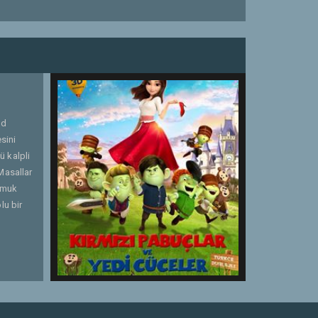
ed
sini
ü kalpli
Masallar
Pamuk
lu bir