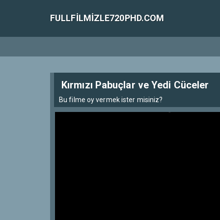
FULLFILMIZLE720PHD.COM
Kırmızı Pabuçlar ve Yedi Cüceler
Bu filme oy vermek ister misiniz?