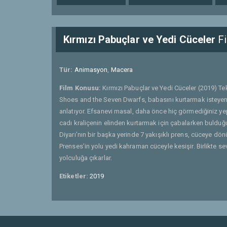
Kırmızı Pabuçlar ve Yedi Cüceler
Fi
Tür:
Animasyon
,
Macera
Film Konusu:
Kırmızı Pabuçlar ve Yedi Cüceler (2019) Tek
Shoes and the Seven Dwarfs, babasını kurtarmak isteyen
anlatıyor. Efsanevi masal, daha önce hiç görmediğiniz ye
cadı kraliçenin elinden kurtarmak için çabalarken bulduğu
Diyarı’nın bir başka yerinde 7 yakışıklı prens, cüceye 
Prenses’in yolu yedi kahraman cüceyle kesişir. Birlikte se
yolculuğa çıkarlar.
Etiketler:
2019