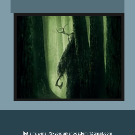
İletişim: E-mail/Skype:
arkanbozdemir@gmail.com