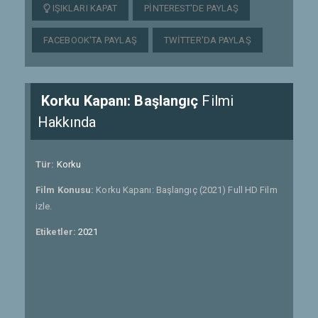
IŞIKLARI KAPAT
PINTEREST'DE PAYLAŞ
FACEBOOK'TA PAYLAŞ
TWITTER'DA PAYLAŞ
Korku Kapanı: Başlangıç
Filmi
Hakkında
Tür:
Korku
Film Konusu:
Korku Kapanı: Başlangıç (2021) Full HD Film
izle.
Etiketler:
2021