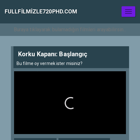
FULLFILMIZLE720PHD.COM
Toggl
naviga
Korku Kapanı: Başlangıç
Bu filme oy vermek ister misiniz?