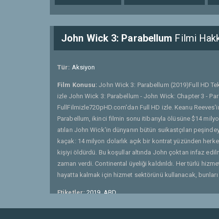
John Wick 3: Parabellum
Filmi Hak
Tür:
Aksiyon
Film Konusu:
John Wick 3: Parabellum (2019)Full HD Tek
izle John Wick 3: Parabellum - John Wick: Chapter 3 - Pa
FullFilmizle720pHD.com'dan Full HD izle. Keanu Reeves'in
Parabellum, ikinci filmin sonu itibarıyla ölüsüne $14 milyo
atılan John Wick'in dünyanın bütün suikastçıları peşind
kaçak: 14 milyon dolarlık açık bir kontrat yüzünden herke
kişiyi öldürdü. Bu koşullar altında John çoktan infaz edil
zaman verdi. Continental üyeliği kaldırıldı. Her türlü hizm
hayatta kalmak için hizmet sektörünü kullanacak, bunla
Etiketler:
2019
,
ABD