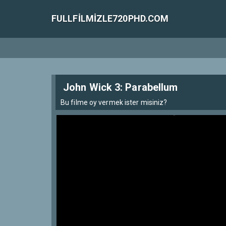
FULLFILMIZLE720PHD.COM
John Wick 3: Parabellum
Bu filme oy vermek ister misiniz?