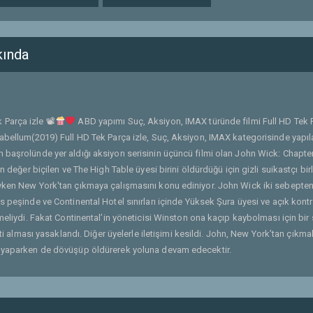
kında
 Parça izle 📽
ABD yapımı Suç, Aksiyon, IMAX türünde filmi Full HD Tek 
rabellum(2019) Full HD Tek Parça izle, Suç, Aksiyon, IMAX kategorisinde yapıla
 başrolünde yer aldığı aksiyon serisinin üçüncü filmi olan John Wick: Chapter
n değer biçilen ve The High Table üyesi birini öldürdüğü için gizli suikastçı bir
eyken New York'tan çıkmaya çalışmasını konu ediniyor. John Wick iki sebepten
s peşinde ve Continental Hotel sınırları içinde Yüksek Şura üyesi ve açık kontr
meliydi. Fakat Continental’in yöneticisi Winston ona kaçıp kaybolması için bir
eti alması yasaklandı. Diğer üyelerle iletişimi kesildi. John, New York’tan çıkma
rı yaparken de dövüşüp öldürerek yoluna devam edecektir.