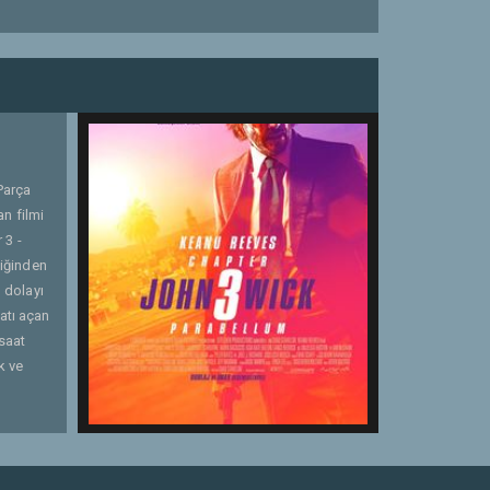
Parça
n filmi
 3 -
liğinden
 dolayı
atı açan
 saat
k ve