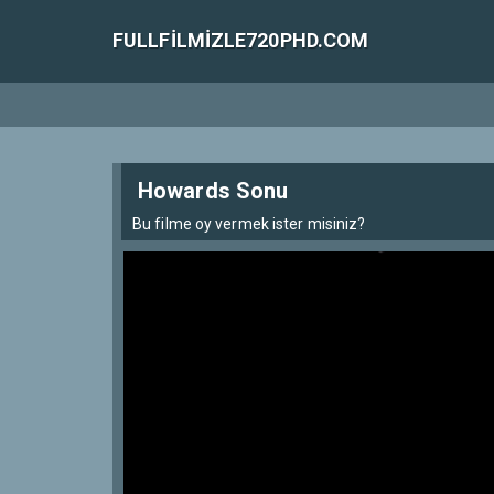
FULLFILMIZLE720PHD.COM
Howards Sonu
Bu filme oy vermek ister misiniz?