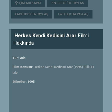
IŞIKLARI KAPAT
PINTEREST'DE PAYLAŞ
FACEBOOK'TA PAYLAŞ
TWITTER'DA PAYLAŞ
Herkes Kendi Kedisini Arar
Filmi
Hakkında
Tür:
Aile
Film Konusu:
Herkes Kendi Kedisini Arar (1995) Full HD
izle.
Etiketler:
1995