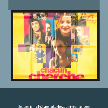
İletişim: E-mail/Skype:
arkanbozdemir@gmail.com