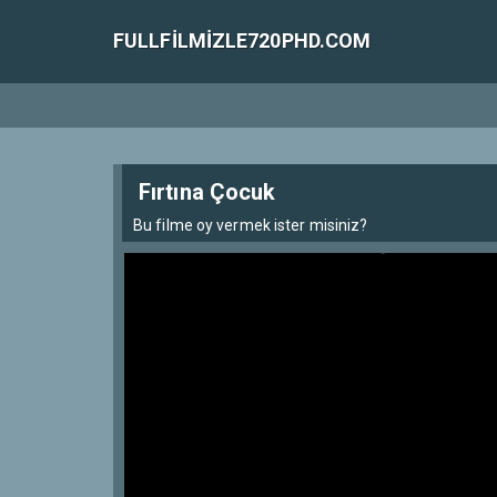
FULLFILMIZLE720PHD.COM
Fırtına Çocuk
Bu filme oy vermek ister misiniz?