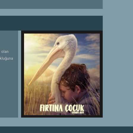
i olan
ukluğuna