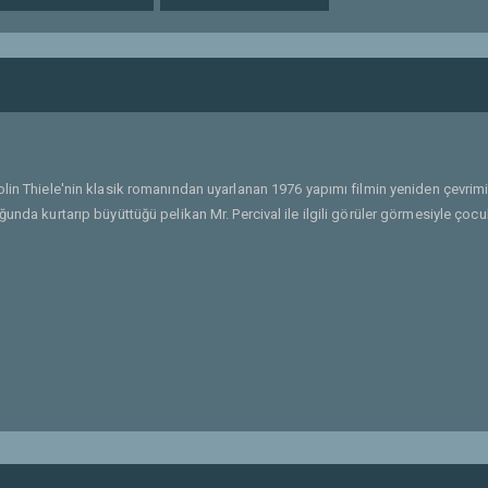
Colin Thiele'nin klasik romanından uyarlanan 1976 yapımı filmin yeniden çevrim
ğunda kurtarıp büyüttüğü pelikan Mr. Percival ile ilgili görüler görmesiyle çoc