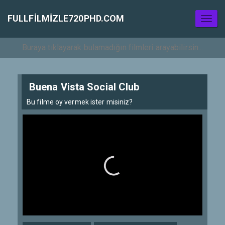
FULLFILMIZLE720PHD.COM
Toggl
naviga
Buena Vista Social Club
Bu filme oy vermek ister misiniz?