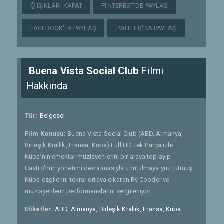
IŞIKLARI KAPAT
PINTEREST'DE PAYLAŞ
FACEBOOK'TA PAYLAŞ
TWITTER'DA PAYLAŞ
Buena Vista Social Club
Filmi
Hakkında
Tür:
Belgesel
Film Konusu:
Buena Vista Social Club (ABD, Almanya,
Birleşik Krallık, Fransa, Küba) Full HD Tek Parça izle.
Küba'nın emektar müzisyenlerini bir araya toplayıp
Castro'nun yönetimi devralmasıyla unutulmaya yüz tutmuş
Küba ezgilerini tekrar ortaya çıkaran Ry Cooder ve
müzisyenlerin performanslarını sergileniyor.
Etiketler:
ABD, Almanya, Birleşik Krallık, Fransa, Küba