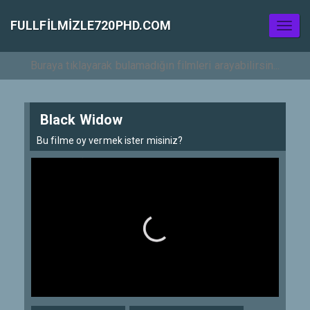
FULLFILMIZLE720PHD.COM
Toggl
naviga
Black Widow
Bu filme oy vermek ister misiniz?