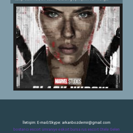
olmasının çok uzun zaman öncesinde kalmış, bozulmuş
ilişkilerinin de üstesinden gelmelidir.
Etiketler:
2021
İletişim: E-mail/Skype:
arkanbozdemir@gmail.com
bostancı escort
ümraniye eskort
bursa rus escort
Otele Gelen