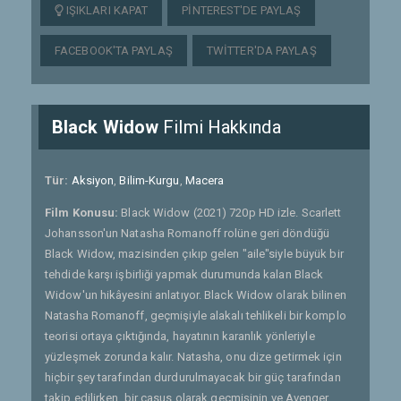
IŞIKLARI KAPAT
PINTEREST'DE PAYLAŞ
FACEBOOK'TA PAYLAŞ
TWITTER'DA PAYLAŞ
Black Widow
Filmi Hakkında
Tür:
Aksiyon
,
Bilim-Kurgu
,
Macera
Film Konusu:
Black Widow (2021) 720p HD izle. Scarlett
Johansson'un Natasha Romanoff rolüne geri döndüğü
Black Widow, mazisinden çıkıp gelen "aile"siyle büyük bir
tehdide karşı işbirliği yapmak durumunda kalan Black
Widow'un hikâyesini anlatıyor. Black Widow olarak bilinen
Natasha Romanoff, geçmişiyle alakalı tehlikeli bir komplo
teorisi ortaya çıktığında, hayatının karanlık yönleriyle
yüzleşmek zorunda kalır. Natasha, onu dize getirmek için
hiçbir şey tarafından durdurulmayacak bir güç tarafından
takip edilirken, bir casus olarak geçmişinin ve Avenger