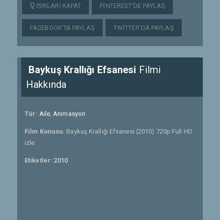
IŞIKLARI KAPAT
PINTEREST'DE PAYLAŞ
FACEBOOK'TA PAYLAŞ
TWITTER'DA PAYLAŞ
Baykuş Krallığı Efsanesi
Filmi
Hakkında
Tür:
Aile
,
Animasyon
Film Konusu:
Baykuş Krallığı Efsanesi (2010) 720p Full HD
izle.
Etiketler:
2010