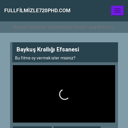
FULLFILMIZLE720PHD.COM
Toggl
naviga
Baykuş Krallığı Efsanesi
Bu filme oy vermek ister misiniz?